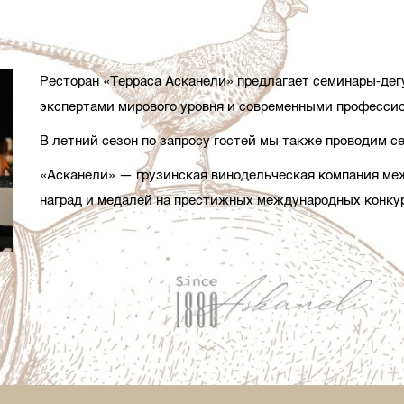
Ресторан «Терраса Асканели» предлагает семинары-дег
экспертами мирового уровня и современными професси
В летний сезон по запросу гостей мы также проводим се
«Асканели» — грузинская винодельческая компания ме
наград и медалей на престижных международных конкур