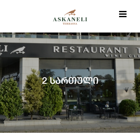
2 ᲡᲐᲠᲗᲣᲚᲘ